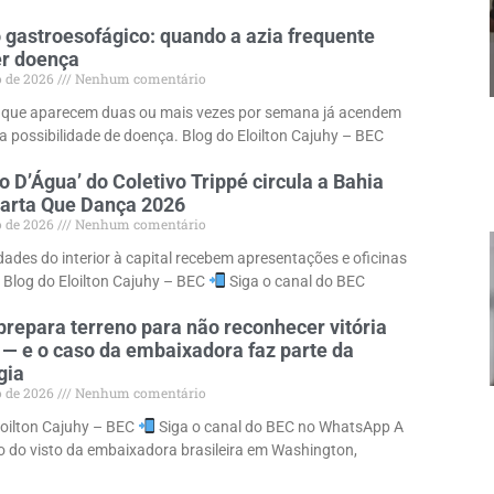
 gastroesofágico: quando a azia frequente
er doença
o de 2026
Nenhum comentário
 que aparecem duas ou mais vezes por semana já acendem
ra possibilidade de doença. Blog do Eloilton Cajuhy – BEC
o D’Água’ do Coletivo Trippé circula a Bahia
uarta Que Dança 2026
o de 2026
Nenhum comentário
dades do interior à capital recebem apresentações e oficinas
. Blog do Eloilton Cajuhy – BEC
Siga o canal do BEC
repara terreno para não reconhecer vitória
 — e o caso da embaixadora faz parte da
gia
o de 2026
Nenhum comentário
loilton Cajuhy – BEC
Siga o canal do BEC no WhatsApp A
 do visto da embaixadora brasileira em Washington,