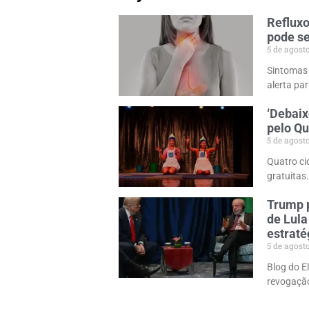
Refluxo
pode s
5 de agost
Sintomas
alerta pa
‘Debaix
pelo Q
5 de agost
Quatro ci
gratuitas
Trump p
de Lula
estraté
5 de agost
Blog do E
revogação