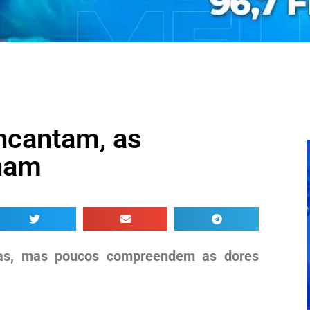
ncantam, as
inam
tas, mas poucos compreendem as dores