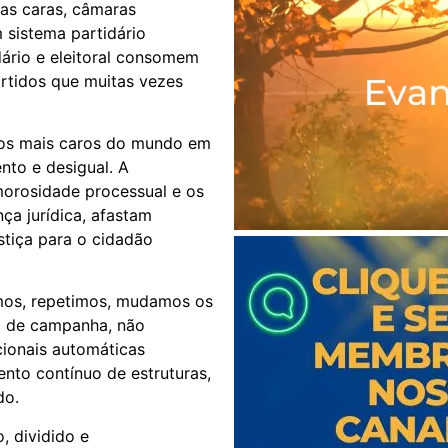
vas caras, câmaras
 sistema partidário
ário e eleitoral consomem
artidos que muitas vezes
 dos mais caros do mundo em
nto e desigual. A
 morosidade processual e os
ça jurídica, afastam
stiça para o cidadão
mos, repetimos, mudamos os
a de campanha, não
cionais automáticas
to contínuo de estruturas,
do.
, dividido e