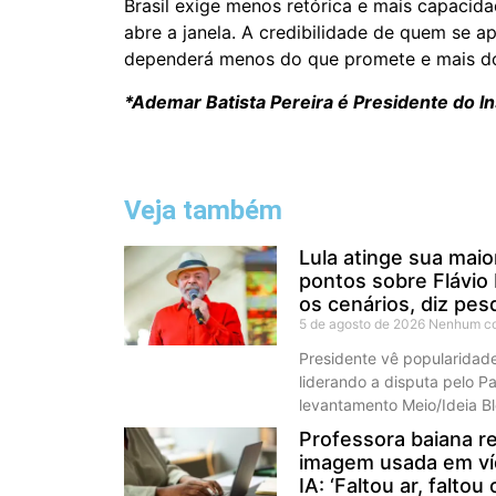
Brasil exige menos retórica e mais capacida
abre a janela. A credibilidade de quem se 
dependerá menos do que promete e mais do 
*Ademar Batista Pereira é Presidente do Ins
Veja também
Lula atinge sua maio
pontos sobre Flávio
os cenários, diz pes
5 de agosto de 2026
Nenhum co
Presidente vê popularidade 
liderando a disputa pelo P
levantamento Meio/Ideia Bl
Professora baiana re
imagem usada em ví
IA: ‘Faltou ar, faltou