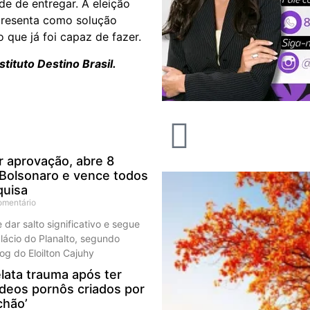
de de entregar. A eleição
apresenta como solução
que já foi capaz de fazer.
tituto Destino Brasil.
r aprovação, abre 8
 Bolsonaro e vence todos
quisa
mentário
dar salto significativo e segue
alácio do Planalto, segundo
og do Eloilton Cajuhy
lata trauma após ter
deos pornôs criados por
 chão’