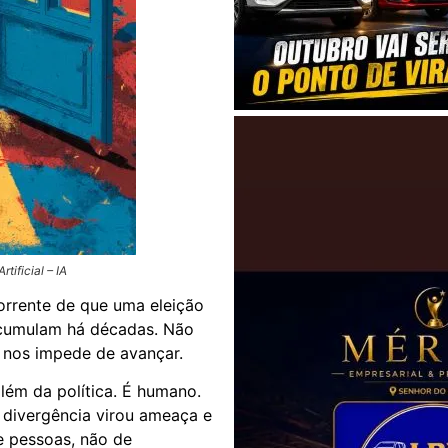
tificial – IA
orrente de que uma eleição
acumulam há décadas. Não
e nos impede de avançar.
lém da política. É humano.
a divergência virou ameaça e
e pessoas, não de