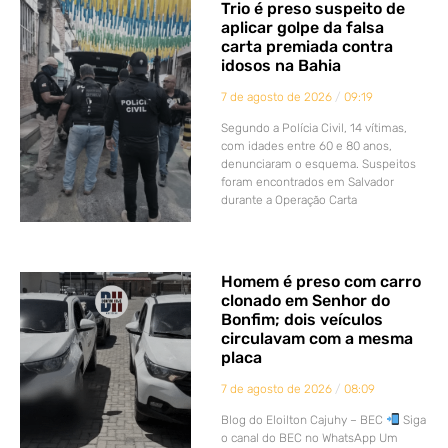
Trio é preso suspeito de
aplicar golpe da falsa
carta premiada contra
idosos na Bahia
7 de agosto de 2026
09:19
Segundo a Polícia Civil, 14 vítimas,
com idades entre 60 e 80 anos,
denunciaram o esquema. Suspeitos
foram encontrados em Salvador
durante a Operação Carta
Homem é preso com carro
clonado em Senhor do
Bonfim; dois veículos
circulavam com a mesma
placa
7 de agosto de 2026
08:09
Blog do Eloilton Cajuhy – BEC
Siga
o canal do BEC no WhatsApp Um