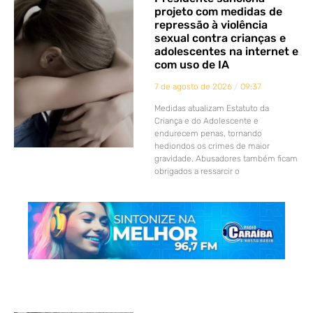
projeto com medidas de
repressão à violência
sexual contra crianças e
adolescentes na internet e
com uso de IA
7 de agosto de 2026
09:37
Medidas atualizam Estatuto da
Criança e do Adolescente e
endurecem penas, tornando
hediondos os crimes de maior
gravidade. Abusadores também ficam
obrigados a ressarcir o