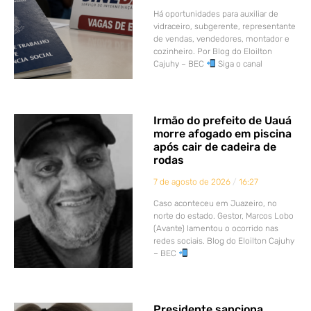
Há oportunidades para auxiliar de
vidraceiro, subgerente, representante
de vendas, vendedores, montador e
cozinheiro. Por Blog do Eloilton
Cajuhy – BEC
Siga o canal
Irmão do prefeito de Uauá
morre afogado em piscina
após cair de cadeira de
rodas
7 de agosto de 2026
16:27
Caso aconteceu em Juazeiro, no
norte do estado. Gestor, Marcos Lobo
(Avante) lamentou o ocorrido nas
redes sociais. Blog do Eloilton Cajuhy
– BEC
Presidente sanciona