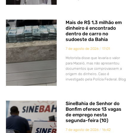
Mais de R$ 1,3 milhão em
dinheiro é encontrado
dentro de carro no
sudoeste da Bahia
7 de agosto de 2026
17:01
Motorista disse que levaria o valor
para Maceió, mas não apresentou
documentos que comprovassem a
origem do dinheiro. Caso é
investigado pela Polícia Federal. Blog
SineBahia de Senhor do
Bonfim oferece 13 vagas
de emprego nesta
segunda-feira (10)
7 de agosto de 2026
16:42