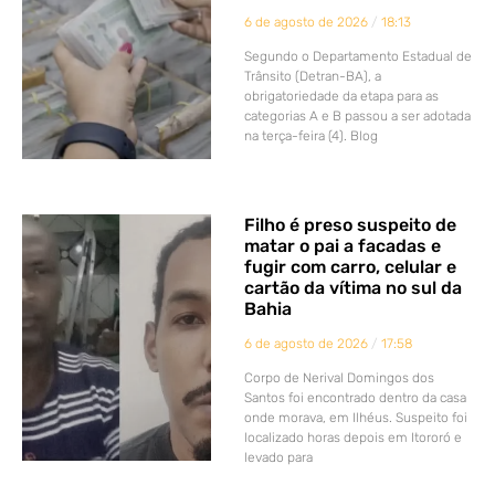
6 de agosto de 2026
18:13
Segundo o Departamento Estadual de
Trânsito (Detran-BA), a
obrigatoriedade da etapa para as
categorias A e B passou a ser adotada
na terça-feira (4). Blog
Filho é preso suspeito de
matar o pai a facadas e
fugir com carro, celular e
cartão da vítima no sul da
Bahia
6 de agosto de 2026
17:58
Corpo de Nerival Domingos dos
Santos foi encontrado dentro da casa
onde morava, em Ilhéus. Suspeito foi
localizado horas depois em Itororó e
levado para