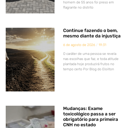
homem de 55 anos foi preso em
flagrante no distrito
Continue fazendo o bem,
mesmo diante da injustiça
6 de agosto de 2026
19:31
O caráter de uma pessoa se revela
nas escolhas que faz, e toda atitude
plantada hoje produzirá frutos no
tempo certo Por Blog do Eloilton
Mudanças: Exame
toxicológico passa a ser
obrigatório para primeira
CNH no estado