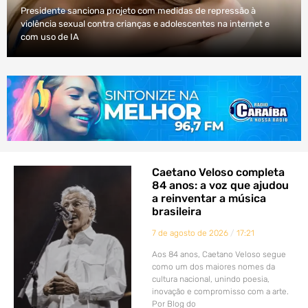
Presidente sanciona projeto com medidas de repressão à
violência sexual contra crianças e adolescentes na internet e
com uso de IA
Caetano Veloso completa
84 anos: a voz que ajudou
a reinventar a música
brasileira
7 de agosto de 2026
17:21
Aos 84 anos, Caetano Veloso segue
como um dos maiores nomes da
cultura nacional, unindo poesia,
inovação e compromisso com a arte.
Por Blog do